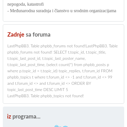
nepogoda, katastrofi
- Međunarodna suradnja i članstvo u srodnim organizacijama
Zadnje
sa foruma
LastPhpBB3. Table phpbb_forums not found!LastPhpBB3. Table
phpbb_forums not found! SELECT t.topic_id, t.topic_title,
t.topic_last_post_id, t.topic_last_poster_name,
t.topic_last_post_time, (select count(*) from phpbb_posts p
where p.topic_id = t.topic_id) topic_replies, t.forum_id FROM
phpbb_topics t where t.forum_id <> -1 and t.forum_id <> 99
and t.forum_id <> and t.forum_id <> ORDER BY
topic_last_post_time DESC LIMIT 5
LastPhpBB3. Table phpbb_topics not found!
iz
programa...