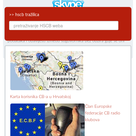
>> hscb tražilica
CB audio-video veze
Skype je software koji korisnicima omogućuje brzu i
neusporedivo jeftiniju audiovizualnu komunikaciju, te razmjenu
podataka i obavijesti između sugovornika bez obzira gdje se oni
nalaze.
Karta korisnika CB-a u Hrvatskoj
Član Europske
federacije CB radio
klubova