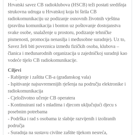
Hrvatski savez CB radioklubova (HSCB) teži postati središnja
strukovna udruga u Hrvatskoj koja bi širila CB
radiokomunikaciju uz podizanje osnovnih životnih vještina
(pravilna komunikacija i bonton uz poštovanje dostojanstva
svake osobe, snalaženje u prostoru, podizanje tehničke
pismenosti, promocija nenasilja i međusobne suradnje). Uz to,
Savez želi biti poveznica između fizičkih osoba, klubova –
članica i međunarodnih organizacija u zajedničkoj suradnji kao
vodeće tijelo CB radiokomunikacije.
Ciljevi
- Rabljenje i zaštita CB-a (građanskog vala)
- Ispitivanje najsuvremenijih rješenja na području elektronike i
radiokomunikacija
- Cjeloživotno učenje CB operatera
- Kontinuirani rad s mladima i djecom uključujući djecu s
posebnim potrebama
- Podrška i rad s osobama iz slabije razvijenih i izoliranih
područja
- Suradnja na sustavu civilne zaštite tijekom nesreća,