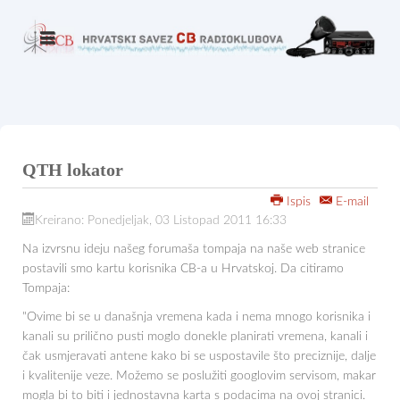
QTH lokator
Ispis
E-mail
Kreirano: Ponedjeljak, 03 Listopad 2011 16:33
Na izvrsnu ideju našeg forumaša tompaja na naše web stranice
postavili smo kartu korisnika CB-a u Hrvatskoj. Da citiramo
Tompaja:
"Ovime bi se u današnja vremena kada i nema mnogo korisnika i
kanali su prilično pusti moglo donekle planirati vremena, kanali i
čak usmjeravati antene kako bi se uspostavile što preciznije, dalje
i kvalitenije veze. Možemo se poslužiti googlovim servisom, makar
mogla bi to biti i jednostavna karta s podacima na ovoj stranici.