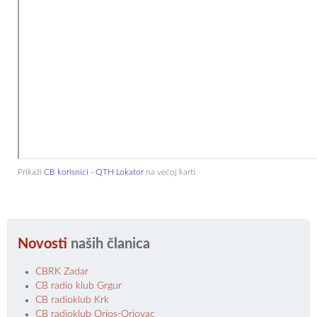
Prikaži
CB korisnici - QTH Lokator
na većoj karti
Novosti
naših članica
CBRK Zadar
CB radio klub Grgur
CB radioklub Krk
CB radioklub Orios-Oriovac