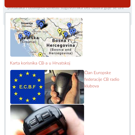
neusporedivo jeftiniju audiovizualnu komunikaciju, te razmjenu
podataka i obavijesti između sugovornika bez obzira gdje se oni
nalaze.
Karta korisnika CB-a u Hrvatskoj
Član Europske
federacije CB radio
klubova