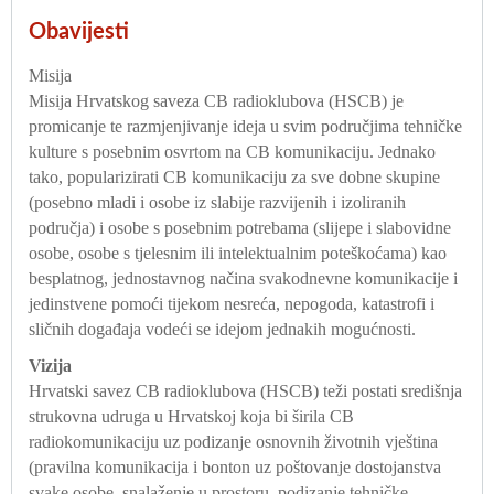
Obavijesti
Misija
Misija Hrvatskog saveza CB radioklubova (HSCB) je
promicanje te razmjenjivanje ideja u svim područjima tehničke
kulture s posebnim osvrtom na CB komunikaciju. Jednako
tako, popularizirati CB komunikaciju za sve dobne skupine
(posebno mladi i osobe iz slabije razvijenih i izoliranih
područja) i osobe s posebnim potrebama (slijepe i slabovidne
osobe, osobe s tjelesnim ili intelektualnim poteškoćama) kao
besplatnog, jednostavnog načina svakodnevne komunikacije i
jedinstvene pomoći tijekom nesreća, nepogoda, katastrofi i
sličnih događaja vodeći se idejom jednakih mogućnosti.
Vizija
Hrvatski savez CB radioklubova (HSCB) teži postati središnja
strukovna udruga u Hrvatskoj koja bi širila CB
radiokomunikaciju uz podizanje osnovnih životnih vještina
(pravilna komunikacija i bonton uz poštovanje dostojanstva
svake osobe, snalaženje u prostoru, podizanje tehničke