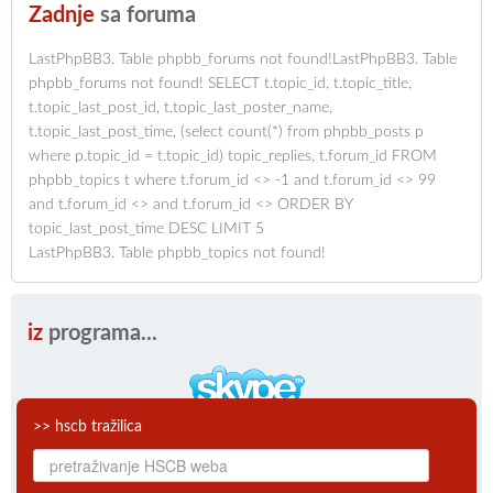
Zadnje
sa foruma
LastPhpBB3. Table phpbb_forums not found!LastPhpBB3. Table
phpbb_forums not found! SELECT t.topic_id, t.topic_title,
t.topic_last_post_id, t.topic_last_poster_name,
t.topic_last_post_time, (select count(*) from phpbb_posts p
where p.topic_id = t.topic_id) topic_replies, t.forum_id FROM
phpbb_topics t where t.forum_id <> -1 and t.forum_id <> 99
and t.forum_id <> and t.forum_id <> ORDER BY
topic_last_post_time DESC LIMIT 5
LastPhpBB3. Table phpbb_topics not found!
iz
programa...
>> hscb tražilica
CB audio-video veze
Skype je software koji korisnicima omogućuje brzu i