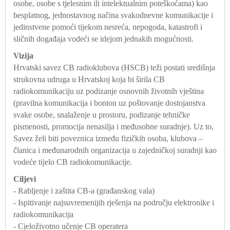
osobe, osobe s tjelesnim ili intelektualnim poteškoćama) kao
besplatnog, jednostavnog načina svakodnevne komunikacije i
jedinstvene pomoći tijekom nesreća, nepogoda, katastrofi i
sličnih događaja vodeći se idejom jednakih mogućnosti.
Vizija
Hrvatski savez CB radioklubova (HSCB) teži postati središnja
strukovna udruga u Hrvatskoj koja bi širila CB
radiokomunikaciju uz podizanje osnovnih životnih vještina
(pravilna komunikacija i bonton uz poštovanje dostojanstva
svake osobe, snalaženje u prostoru, podizanje tehničke
pismenosti, promocija nenasilja i međusobne suradnje). Uz to,
Savez želi biti poveznica između fizičkih osoba, klubova –
članica i međunarodnih organizacija u zajedničkoj suradnji kao
vodeće tijelo CB radiokomunikacije.
Ciljevi
- Rabljenje i zaštita CB-a (građanskog vala)
- Ispitivanje najsuvremenijih rješenja na području elektronike i
radiokomunikacija
- Cjeloživotno učenje CB operatera