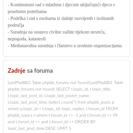
- Kontinuirani rad s mladima i djecom uključujući djecu s
posebnim potrebama
- Podrška i rad s osobama iz slabije razvijenih i izoliranih
područja
- Suradnja na sustavu civilne zaštite tijekom nesreća,
nepogoda, katastrofi
- Međunarodna suradnja i članstvo u srodnim organizacijama
Zadnje
sa foruma
LastPhpBB3. Table phpbb_forums not found!LastPhpBB3. Table
phpbb_forums not found! SELECT t.topic_id, t.topic_title,
t.topic_last_post_id, t.topic_last_poster_name,
t.topic_last_post_time, (select count(*) from phpbb_posts p
where p.topic_id = t.topic_id) topic_replies, t.forum_id FROM
phpbb_topics t where t.forum_id <> -1 and t.forum_id <> 99
and t.forum_id <> and t.forum_id <> ORDER BY
topic_last_post_time DESC LIMIT 5