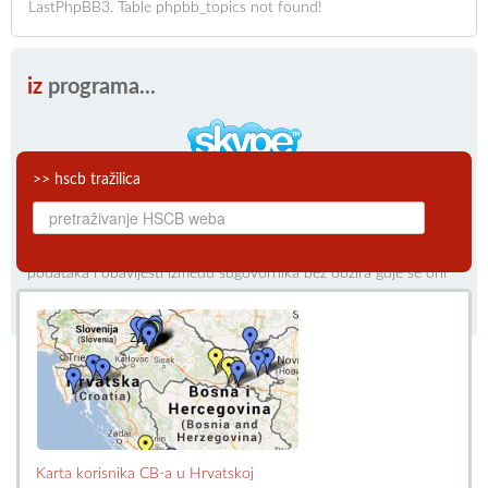
LastPhpBB3. Table phpbb_topics not found!
iz
programa...
>> hscb tražilica
CB audio-video veze
Skype je software koji korisnicima omogućuje brzu i
neusporedivo jeftiniju audiovizualnu komunikaciju, te razmjenu
podataka i obavijesti između sugovornika bez obzira gdje se oni
nalaze.
Karta korisnika CB-a u Hrvatskoj