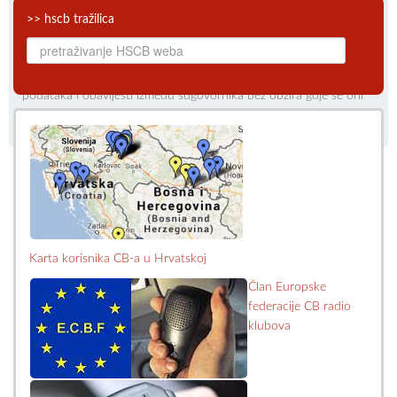
>> hscb tražilica
CB audio-video veze
Skype je software koji korisnicima omogućuje brzu i
neusporedivo jeftiniju audiovizualnu komunikaciju, te razmjenu
podataka i obavijesti između sugovornika bez obzira gdje se oni
nalaze.
Karta korisnika CB-a u Hrvatskoj
Član Europske
federacije CB radio
klubova