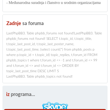
- Međunarodna suradnja i članstvo u srodnim organizacijama
Zadnje
sa foruma
LastPhpBB3. Table phpbb_forums not found!LastPhpBB3. Table
phpbb_forums not found! SELECT t.topic_id, t.topic_title,
t.topic_last_post_id, t.topic_last_poster_name,
t.topic_last_post_time, (select count(*) from phpbb_posts p
where p.topic_id = t.topic_id) topic_replies, t.forum_id FROM
phpbb_topics t where t.forum_id <> -1 and t.forum_id <> 99
and t.forum_id <> and t.forum_id <> ORDER BY
topic_last_post_time DESC LIMIT 5
LastPhpBB3. Table phpbb_topics not found!
iz
programa...