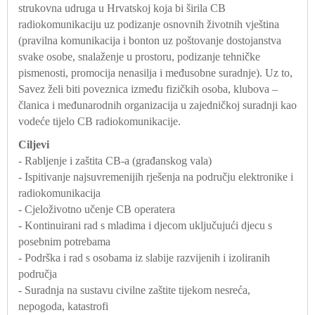
strukovna udruga u Hrvatskoj koja bi širila CB
radiokomunikaciju uz podizanje osnovnih životnih vještina
(pravilna komunikacija i bonton uz poštovanje dostojanstva
svake osobe, snalaženje u prostoru, podizanje tehničke
pismenosti, promocija nenasilja i međusobne suradnje). Uz to,
Savez želi biti poveznica između fizičkih osoba, klubova –
članica i međunarodnih organizacija u zajedničkoj suradnji kao
vodeće tijelo CB radiokomunikacije.
Ciljevi
- Rabljenje i zaštita CB-a (građanskog vala)
- Ispitivanje najsuvremenijih rješenja na području elektronike i
radiokomunikacija
- Cjeloživotno učenje CB operatera
- Kontinuirani rad s mladima i djecom uključujući djecu s
posebnim potrebama
- Podrška i rad s osobama iz slabije razvijenih i izoliranih
područja
- Suradnja na sustavu civilne zaštite tijekom nesreća,
nepogoda, katastrofi