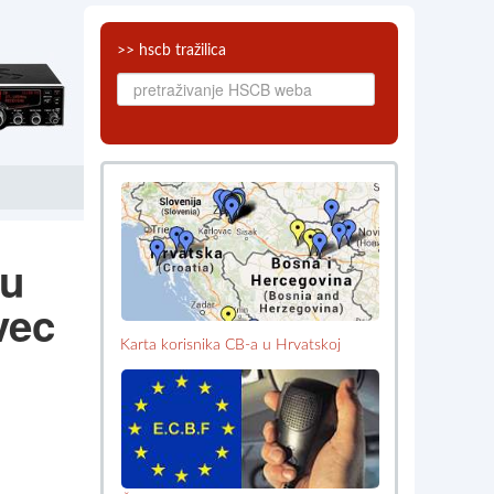
>> hscb tražilica
 u
vec
Karta korisnika CB-a u Hrvatskoj