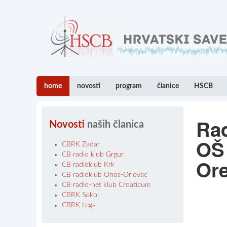
home
novosti
program
članice
HSCB
Rad
Novosti
naših članica
OŠ 
CBRK Zadar
CB radio klub Grgur
Ore
CB radioklub Krk
CB radioklub Orios-Oriovac
CB radio-net klub Croaticum
CBRK Sokol
CBRK Lega