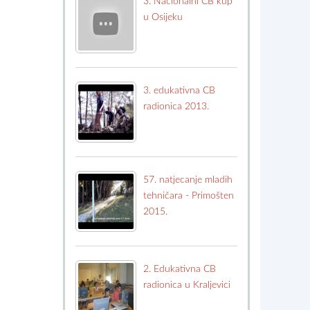
3. Nacionalni CB kup
u Osijeku
3. edukativna CB
radionica 2013.
57. natjecanje mladih
tehničara - Primošten
2015.
2. Edukativna CB
radionica u Kraljevici