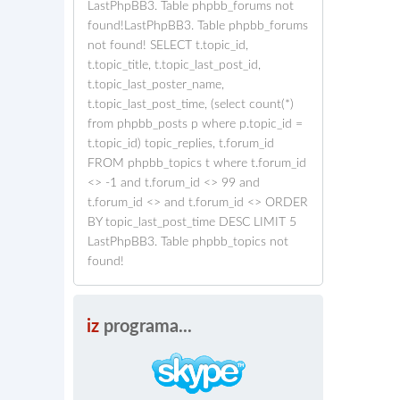
LastPhpBB3. Table phpbb_forums not
found!LastPhpBB3. Table phpbb_forums
not found! SELECT t.topic_id,
t.topic_title, t.topic_last_post_id,
t.topic_last_poster_name,
t.topic_last_post_time, (select count(*)
from phpbb_posts p where p.topic_id =
t.topic_id) topic_replies, t.forum_id
FROM phpbb_topics t where t.forum_id
<> -1 and t.forum_id <> 99 and
t.forum_id <> and t.forum_id <> ORDER
BY topic_last_post_time DESC LIMIT 5
LastPhpBB3. Table phpbb_topics not
found!
iz
programa...