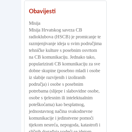
Obavijesti
Misija
Misija Hrvatskog saveza CB
radioklubova (HSCB) je promicanje te
razmjenjivanje ideja u svim područjima
tehničke kulture s posebnim osvrtom
na CB komunikaciju. Jednako tako,
popularizirati CB komunikaciju za sve
dobne skupine (posebno mladi i osobe
iz slabije razvijenih i izoliranih
područja) i osobe s posebnim
potrebama (slijepe i slabovidne osobe,
osobe s tjelesnim ili intelektualnim
poteškoćama) kao besplatnog,
jednostavnog načina svakodnevne
komunikacije i jedinstvene pomoći
tijekom nesreća, nepogoda, katastrofi i
sličnih događaja vodeći se idejom